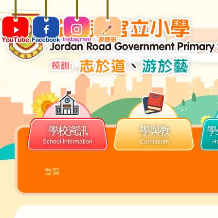
移至主內容
ENG
Main
navigation
學校資訊
學與教
學
導
首頁
航
連
結