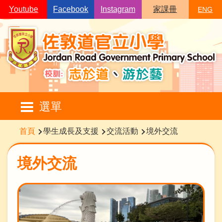
移至主內容
Youtube
Facebook
Instagram
家課冊
ENG
Main
選單
navigation
導
首頁
學生成長及支援
交流活動
境外交流
航
連
境外交流
結