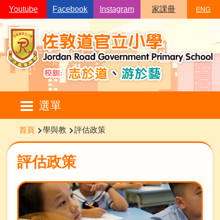
移至主內容
Youtube
Facebook
Instagram
家課冊
ENG
Main
選單
navigation
導
首頁
學與教
評估政策
航
連
評估政策
結