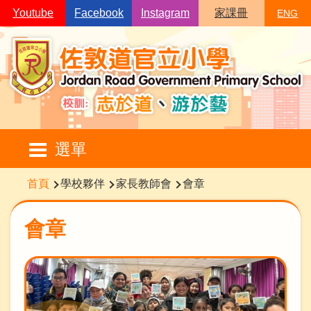
移至主內容
Youtube
Facebook
Instagram
家課冊
ENG
Main
選單
navigation
導
首頁
學校夥伴
家長教師會
會章
航
連
會章
結