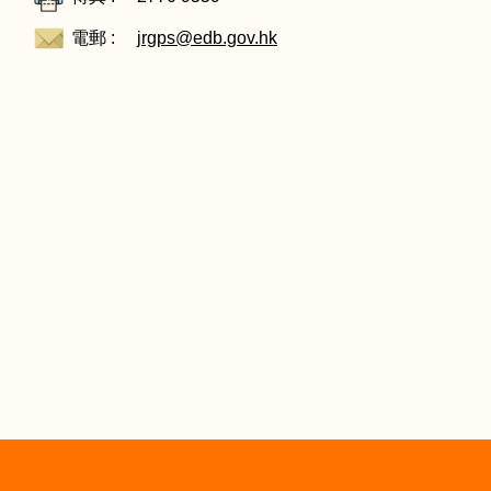
電郵 :
jrgps@edb.gov.hk