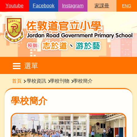
移至主內容
Youtube
Facebook
Instagram
家課冊
ENG
Main
選單
navigation
導
首頁
學校資訊
學校刊物
學校簡介
航
連
學校簡介
結