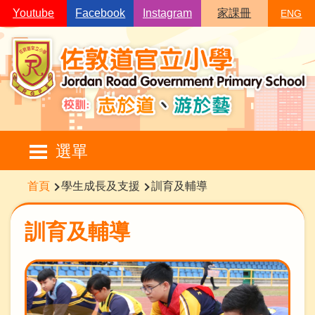
移至主內容
Youtube
Facebook
Instagram
家課冊
ENG
Main
選單
navigation
導
首頁
學生成長及支援
訓育及輔導
航
連
訓育及輔導
結