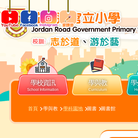
移至主內容
ENG
Main
navigation
學校資訊
學與教
學
導
首頁
學與教
學科園地
圖書
圖書館
航
連
結