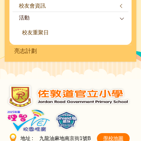
校友會資訊
活動
校友重聚日
亮志計劃
地址 :
九龍油麻地南京街1號B
學校地圖