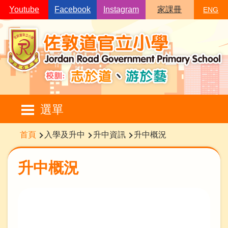
移至主內容
Youtube
Facebook
Instagram
家課冊
ENG
Main
選單
navigation
導
首頁
入學及升中
升中資訊
升中概況
航
連
升中概況
結