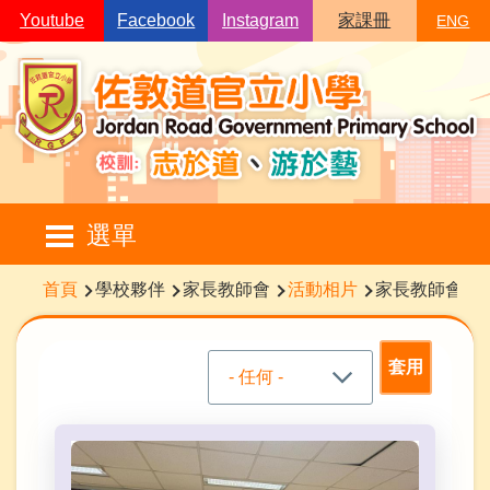
移至主內容
Youtube
Facebook
Instagram
家課冊
ENG
Main
選單
navigation
導
首頁
學校夥伴
家長教師會
活動相片
家長教師會活
航
連
結