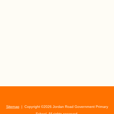
Sitemap
| Copyright ©
2026 Jordan Road Government Primary
School. All rights reserved.