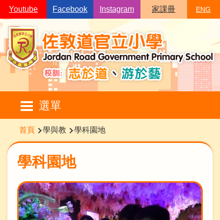
移至主內容
Youtube
Facebook
Instagram
家課冊
ENG
Main
選單
navigation
導
首頁
學與教
學科園地
航
連
學科園地
結