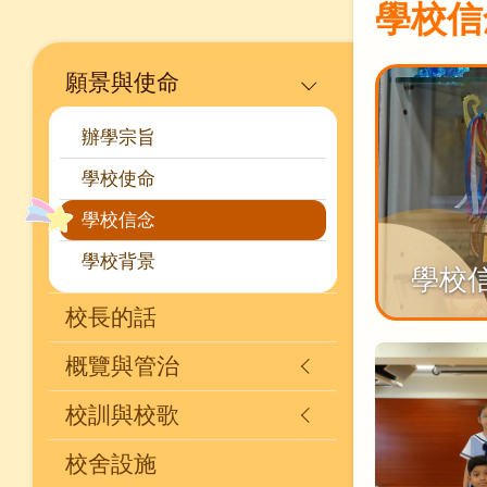
學校信
Main
願景與使命
navigation
辦學宗旨
學校使命
學校信念
學校背景
學校
校長的話
概覽與管治
校訓與校歌
校舍設施