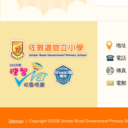
地址 
電話 
傳真 
電郵 
Sitemap
| Copyright ©
2026 Jordan Road Government Primary Scho