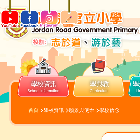
移至主內容
ENG
Main
navigation
學校資訊
學與教
學
導
首頁
學校資訊
願景與使命
學校信念
航
連
結