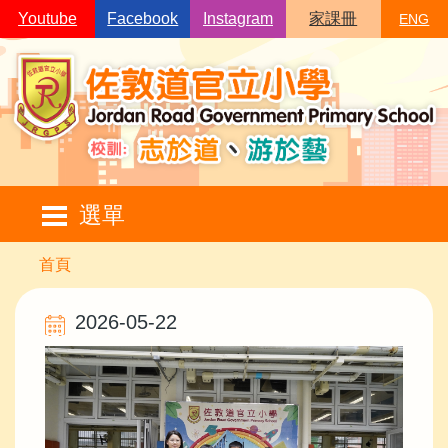
移至主內容
Youtube
Facebook
Instagram
家課冊
ENG
Main
選單
navigation
導
首頁
航
2026-05-22
連
結