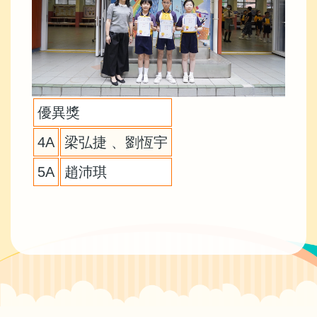
優異獎
4A
梁弘捷 、劉恆宇
5A
趙沛琪