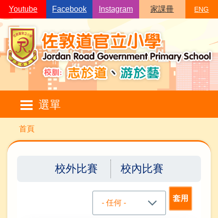
移至主內容
Youtube
Facebook
Instagram
家課冊
ENG
Main
選單
navigation
導
首頁
航
連
校外比賽
校內比賽
結