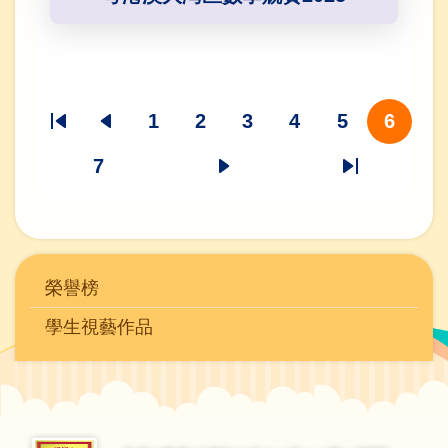
Pagination
1
2
3
4
5
6
F
P
頁
頁
頁
頁
頁
目
i
r
面
面
面
面
面
前
7
頁
下
L
r
e
頁
面
一
a
s
v
面
頁
s
t
i
t
Main
p
o
榮譽榜
p
navigation
a
u
a
學生視藝作品
g
s
(榮
g
e
p
譽
e
a
榜
g
)
e