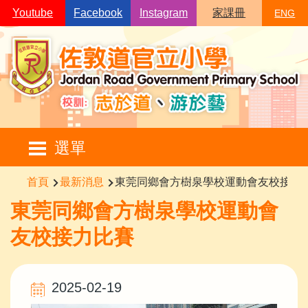
移至主內容
Youtube
Facebook
Instagram
家課冊
ENG
Main
選單
navigation
導
首頁
最新消息
東莞同鄉會方樹泉學校運動會友校接力
航
東莞同鄉會方樹泉學校運動會
連
友校接力比賽
結
2025-02-19