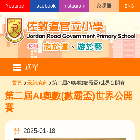
移至主內容
Youtube
Facebook
Instagram
家課冊
ENG
Main
選單
navigation
導
首頁
最新消息
第二屆AI奧數(數霸盃)世界公開賽
航
第二屆AI奧數(數霸盃)世界公開
連
賽
結
2025-01-18