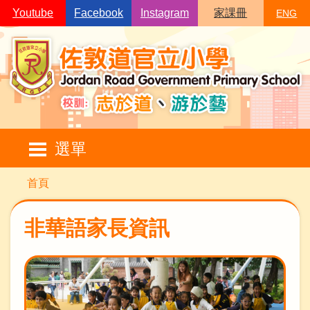
移至主內容
Youtube
Facebook
Instagram
家課冊
ENG
Main
選單
navigation
導
首頁
航
連
非華語家長資訊
結