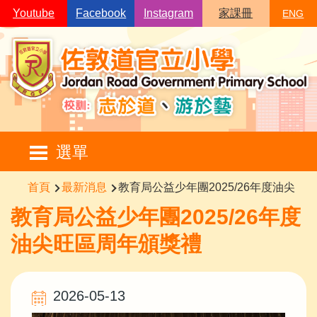
移至主內容
Youtube
Facebook
Instagram
家課冊
ENG
Main
選單
navigation
導
首頁
最新消息
教育局公益少年團2025/26年度油尖旺
航
教育局公益少年團2025/26年度
連
油尖旺區周年頒獎禮
結
2026-05-13