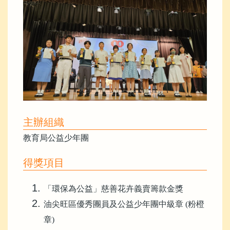
主辦組織
教育局公益少年團
得獎項目
「環保為公益」慈善花卉義賣籌款金獎
油尖旺區優秀團員及公益少年團中級章
(
粉橙
章
)