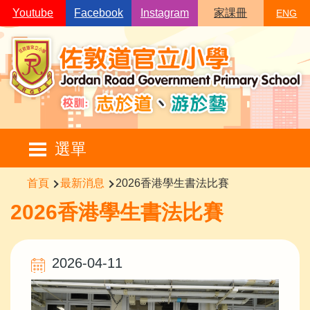
移至主內容
Youtube
Facebook
Instagram
家課冊
ENG
Main
選單
navigation
導
首頁
最新消息
2026香港學生書法比賽
航
2026香港學生書法比賽
連
結
2026-04-11