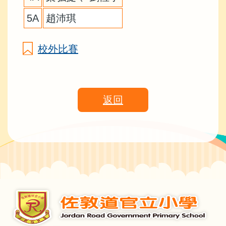
5A
趙沛琪
校外比賽
返回