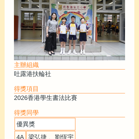
主辦組織
吐露港扶輪社
得獎項目
2026香港學生書法比賽
得獎同學
優異獎
4A
梁弘捷 、劉恆宇