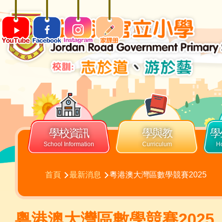
移至主內容
ENG
Main
navigation
學校資訊
學與教
學
導
首頁
最新消息
粵港澳大灣區數學競賽2025
航
連
結
粵港澳大灣區數學競賽2025