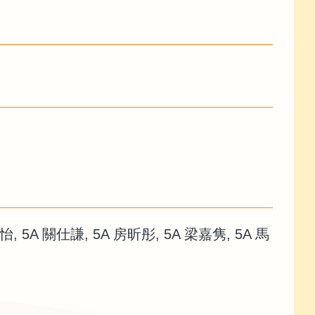
 黃樂怡, 5A 關仕謙, 5A 房昕彤, 5A 梁嘉隽, 5A 馬