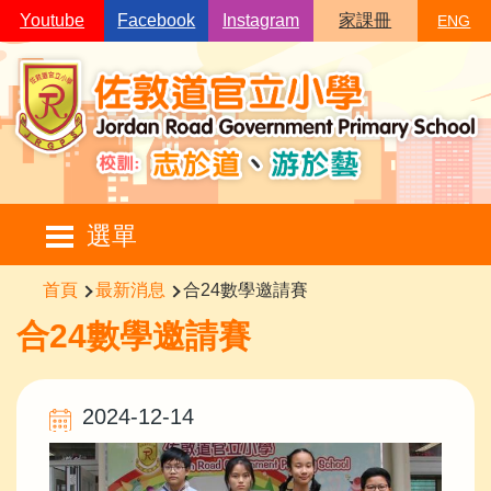
移至主內容
Youtube
Facebook
Instagram
家課冊
ENG
Main
選單
navigation
導
首頁
最新消息
合24數學邀請賽
航
合24數學邀請賽
連
結
2024-12-14